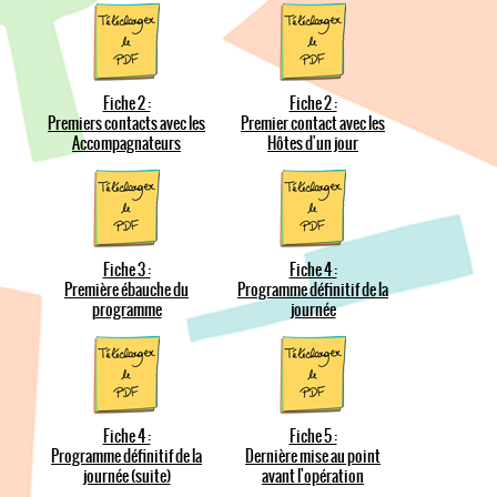
Fiche 2 :
Fiche 2 :
Premiers contacts avec les
Premier contact avec les
Accompagnateurs
Hôtes d'un jour
Fiche 3 :
Fiche 4 :
Première ébauche du
Programme définitif de la
programme
journée
Fiche 4 :
Fiche 5 :
Programme définitif de la
Dernière mise au point
journée (suite)
avant l'opération